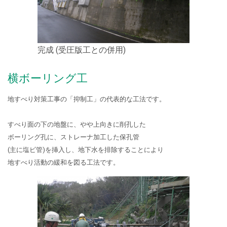
完成 (受圧版工との併用)
横ボーリング工
地すべり対策工事の「抑制工」の代表的な工法です。
すべり面の下の地盤に、やや上向きに削孔した
ボーリング孔に、ストレーナ加工した保孔管
(主に塩ビ管)を
挿入し、地下水を排除することにより
地すべり活動の緩和を図る工法です。