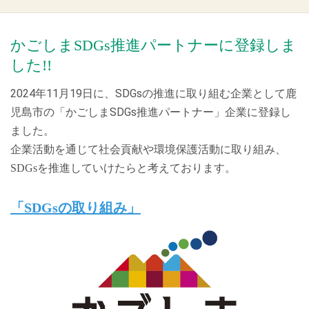
2026.05.19
【表彰関連】の「表彰実績」を更新しました！
かごしまSDGs推進パートナーに登録しま
した!!
2026.04.20
【安全・環境・社会貢献】の「清掃ボランティア」を更新し
2024年11月19日に、SDGsの推進に取り組む企業として鹿
ました！
児島市の「かごしまSDGs推進パートナー」企業に登録し
ました。
2026.04.20
健康経営の取り組みを更新しました！
企業活動を通じて社会貢献や環境保護活動に取り組み、
SDGsを推進していけたらと考えております。
2026.03.10
健康経営の取り組みを更新しました！
「SDGsの取り組み」
2026.01.08
【イベント】の「初詣」を更新しました!
2026.01.05
【安全・環境・社会貢献】の「エコキャップ運動」を更新し
ました！