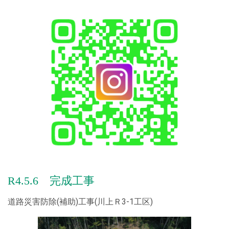
た！
2025.04.29
健康経営の取り組みを更新しました！
2025.04.18
【安全・環境・社会貢献】の「清掃ボランティア」を更新し
ました!
2025.03.11
健康経営の取り組みを更新しました！
2025.01.17
【イベント】の「忘年会」を更新しました!
R4.5.6 完成工事
2025.01.07
【イベント】の「初詣」を更新しました!
道路災害防除(補助)工事(川上Ｒ3-1工区)
2024.11.20
他 取り組みへ「SDGsの取り組み」を追加しました！