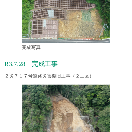
健康経営の取り組みを更新しました。
2024.01.11
【会社案内】の「基本理念・統合方針」を更新しました。
2024.01.04
【イベント】の「初詣」を更新しました!
完成写真
2024.01.04
【イベント】の「忘年会」を更新しました!
R3.7.28 完成工事
2023.12.22
２災７１７号道路災害復旧工事（２工区）
健康経営の取り組みを更新しました。
2023.11.20
【安全・環境・社会貢献】の「ハンドル献金」を更新しまし
た！
2023.11.13
【安全・環境・社会貢献】に「世界の子供にワクチンを活