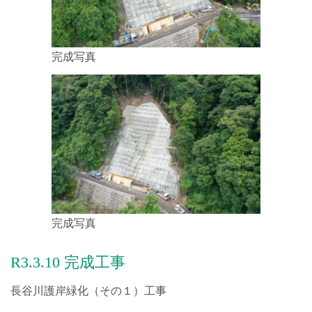
2023.05.08
健康経営の取り組みの写真を更新しました!
完成写真
2023.04.18
【施工実績】の情報を更新しました。
2023.04.14
「清掃ボランティア」とイベント「焼肉慰労会」の内容を更
新しました!
2023.03.22
登録事業 国土交通省 鹿児島国道事務所と【災害協定】を締
結しました！
完成写真
2023.03.16
健康経営の取り組み 鹿児島市健康づくりパートナーに登録
致しました！
R3.3.10 完成工事
2023.03.08
長谷川護岸緑化（その１）工事
健康経営優良法人2023に認定されました!（健康経営の取り組