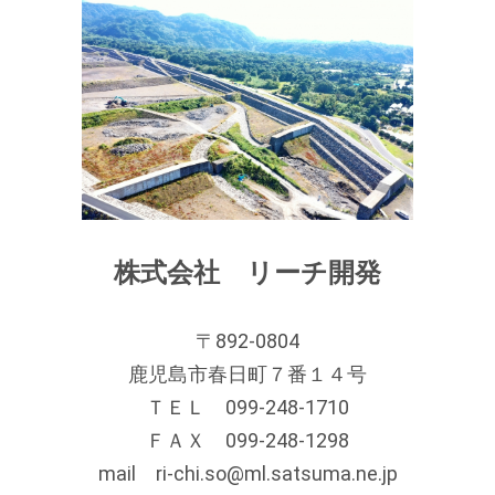
み 更新）
2023.02.06
健康経営の取り組みの内容を追加しました!
2023.01.20
安全・環境・社会貢献－ハンドル献金を追加しました！
2023.01.05
イベント「初詣」・有資格者を更新しました！
株式会社 リーチ開発
2022.12.24
健康経営の取り組みの内容を追加しました!
〒892-0804
2022.12.08
鹿児島市春日町７番１４号
有資格者・健康経営の取り組みを更新しました！
ＴＥＬ 099-248-1710
2022.11.15
ＦＡＸ 099-248-1298
健康経営の取り組み・エコキャップ運動・鹿児島市環境管理
mail ri-chi.so@ml.satsuma.ne.jp
事業所の内容を更新しました！