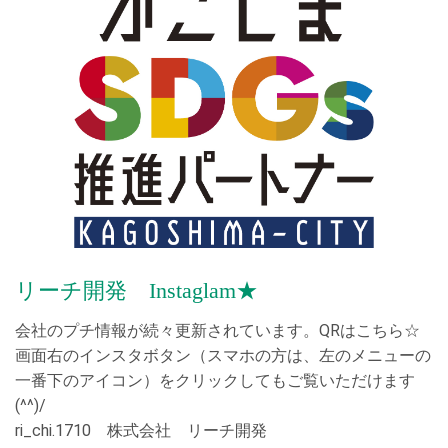
2025.12.08
【安全・環境・社会貢献】の「ハンドル献金」を更新しまし
た！
2025.11.17
【施工実績】の情報を更新しました！
2025.07.30
【表彰関連】の「表彰実績」を更新しました！
2025.07.28
【会社案内】の「ISO」を更新しました！
リーチ開発 Instaglam★
2025.06.11
会社のプチ情報が続々更新されています。QRはこちら☆
【イベント】に「ボーリング大会」と「歓迎会・懇親会」を
画面右のインスタボタン（スマホの方は、左のメニューの
追加しました！ 【安全・環境・社会貢献】の「安全大会」に
一番下のアイコン）をクリックしてもご覧いただけます
令和7年度安全大会を追加しました！
(^^)/
2025.05.16
ri_chi.1710 株式会社 リーチ開発
【安全・環境・社会貢献】の「ハンドル献金」を更新しまし