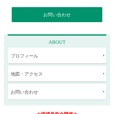
2022.10.18
健康経営の取り組みの内容を更新しました！
お問い合わせ
2022.10.04
ISO9001と14001を更新致しました!
2022.10.01
ABOUT
代表者が変更となりました・有資格者等を更新しました！
プロフィール
2022.07.22
トップページ・表彰関連を更新しました！
地図・アクセス
2022.05.31
採用情報-新卒者採用案内を更新しました！
2022.04.05
お問い合わせ
表彰関連へ「健康優良法人2022」を更新しました！
2022.04.01
イベントへ「R4年度 入社式」を追加しました！