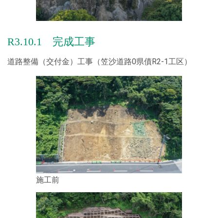
【施工実績】の情報を更新しました。
2024.04.11
R3.10.1 完成工事
「清掃ボランティア」の内容を更新しました!
道路整備（交付金）工事（笠沙道路0県債R2-1工区）
2024.04.01
イベントへ「R6年度 入社式」を追加しました！
2024.03.25
登録事業 国土交通省 鹿児島国道事務所と【令和６・７年度
災害協定】を締結しました！
2024.03.11
健康経営の取り組みを更新しました。
2024.02.22
施工前
【安全・環境・社会貢献】に「赤い羽根共同募金」を追加し
ました！
2024.02.20