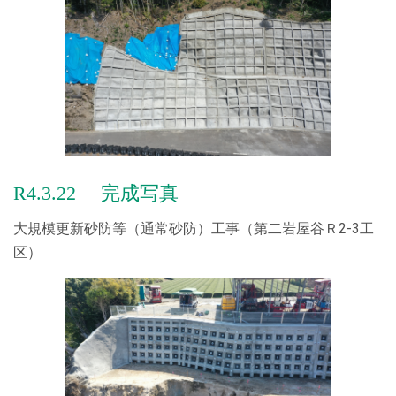
2024.11.12
【施工実績】の情報を更新しました。
2024.10.07
他 取り組みへ「かごしま子育て応援企業」を追加しまし
た！
2024.09.19
健康経営の取り組みを更新しました。
R4.3.22 完成写真
2024.09.03
大規模更新砂防等（通常砂防）工事（第二岩屋谷Ｒ2-3工
【登録事業】に「子ども110番の家」を追加しました！
区）
2024.07.30
【会社案内】の「沿革」・「加入団体」・「有資格者」を更
新しました！
2024.07.22
【会社案内】の「ISO」を更新しました！