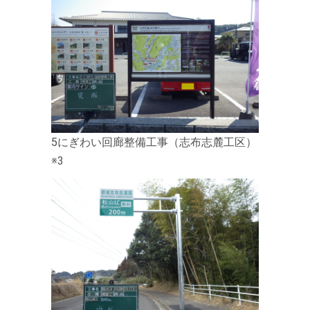
5にぎわい回廊整備工事（志布志麓工区）
※3